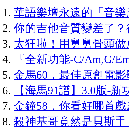
華語樂壇永遠的「音樂
你的吉他音質變差了？
太狂啦！用舅舅骨頭做
『全新功能-C/Am,G/
金馬60，最佳原創電
【海馬91譜】3.0版-
金鐘58，你看好哪首
殺神基哥竟然是貝斯手