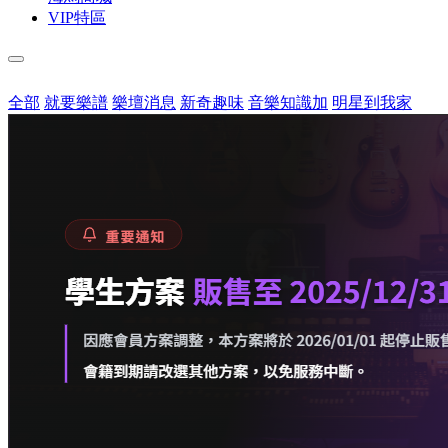
VIP特區
全部
就要樂譜
樂壇消息
新奇趣味
音樂知識加
明星到我家