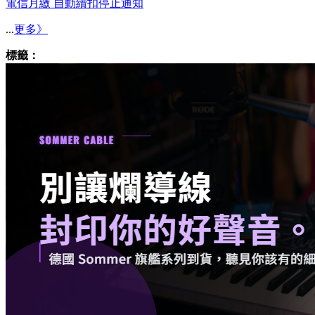
電信月繳 自動續扣停止通知
...
更多》
標籤：