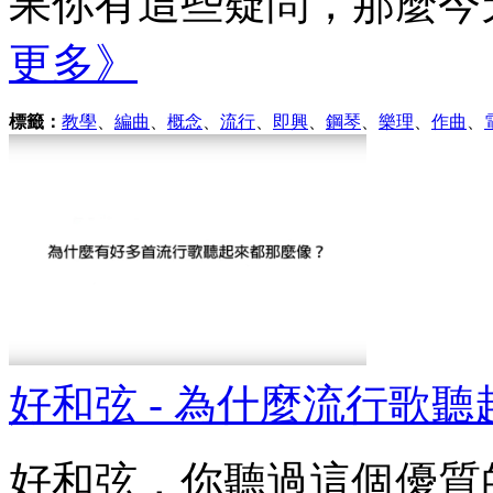
果你有這些疑問，那麼今天
更多》
標籤：
教學
、
編曲
、
概念
、
流行
、
即興
、
鋼琴
、
樂理
、
作曲
、
好和弦 - 為什麼流行歌
好和弦，你聽過這個優質