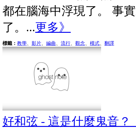
都在腦海中浮現了。 事
了。...
更多》
標籤：
教學
、
影片
、
編曲
、
流行
、
觀念
、
模式
、
翻譯
好和弦 - 這是什麼鬼音？（Gh