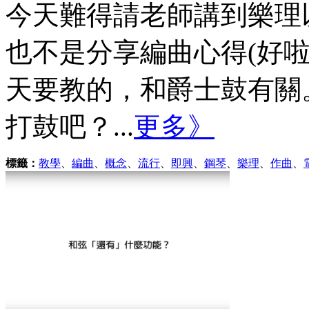
今天難得請老師講到樂理
也不是分享編曲心得(好啦
天要教的，和爵士鼓有關
打鼓吧？...
更多》
標籤：
教學
、
編曲
、
概念
、
流行
、
即興
、
鋼琴
、
樂理
、
作曲
、