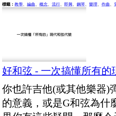
標籤：
教學
、
編曲
、
概念
、
流行
、
即興
、
鋼琴
、
樂理
、
作曲
、
好和弦 - 一次搞懂所有
你也許吉他(或其他樂器)
的意義，或是G和弦為什麼