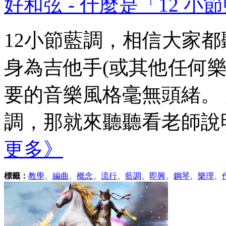
好和弦 - 什麼是「12 小
12小節藍調，相信大家
身為吉他手(或其他任何
要的音樂風格毫無頭緒。 
調，那就來聽聽看老師說明
更多》
標籤：
教學
、
編曲
、
概念
、
流行
、
藍調
、
即興
、
鋼琴
、
樂理
、