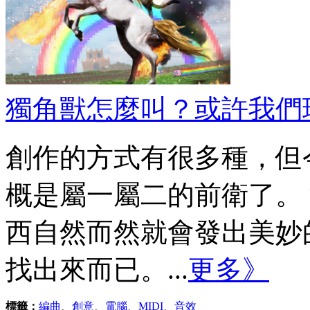
獨角獸怎麼叫？或許我們
創作的方式有很多種，但
概是屬一屬二的前衛了。
西自然而然就會發出美妙
找出來而已。...
更多》
標籤：
編曲
、
創意
、
電腦
、
MIDI
、
音效