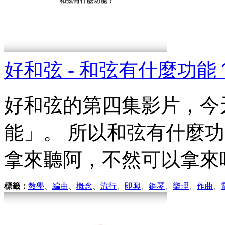
好和弦 - 和弦有什麼功能
好和弦的第四集影片，今
能」。 所以和弦有什麼
拿來聽阿，不然可以拿來吃
標籤：
教學
、
編曲
、
概念
、
流行
、
即興
、
鋼琴
、
樂理
、
作曲
、