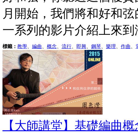
月開始，我們將和好和弦
一系列的影片介紹上來到海
標籤：
教學
、
編曲
、
概念
、
流行
、
即興
、
鋼琴
、
樂理
、
作曲
、
【大師講堂】基礎編曲概念