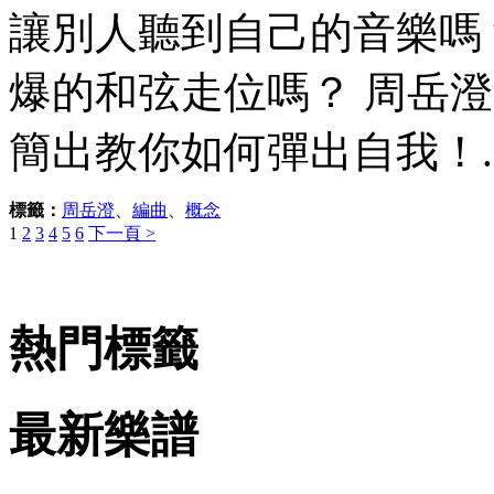
讓別人聽到自己的音樂嗎
爆的和弦走位嗎？ 周岳
簡出教你如何彈出自我！..
標籤：
周岳澄
、
編曲
、
概念
1
2
3
4
5
6
下一頁 >
熱門標籤
最新樂譜