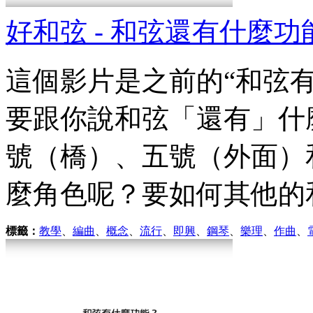
好和弦 - 和弦還有什麼
這個影片是之前的“和弦
要跟你說和弦「還有」什
號（橋）、五號（外面）
麼角色呢？要如何其他的和
標籤：
教學
、
編曲
、
概念
、
流行
、
即興
、
鋼琴
、
樂理
、
作曲
、