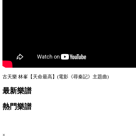
古天樂 林峯【天命最高】(電影《尋秦記》主題曲)
最新樂譜
熱門樂譜
×