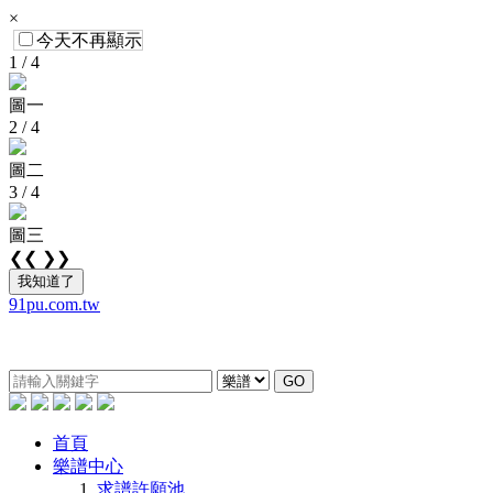
×
今天不再顯示
1 / 4
圖一
2 / 4
圖二
3 / 4
圖三
❮❮
❯❯
我知道了
91pu.com.tw
GO
首頁
樂譜中心
求譜許願池