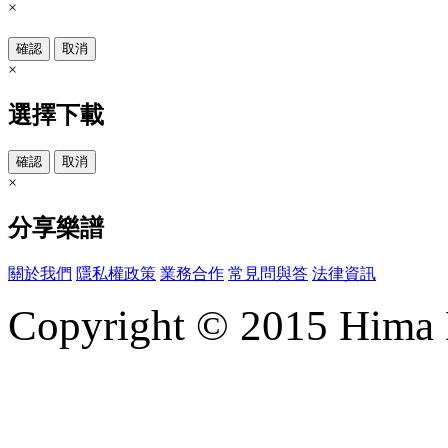
×
確認
取消
×
選擇下載
確認
取消
×
分享樂譜
關於我們
隱私權政策
業務合作
常見問與答
法律資訊
Copyright © 2015 Hima M