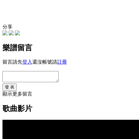
分享
樂譜留言
留言請先
登入
還沒帳號請
註冊
發 表
顯示更多留言
歌曲影片