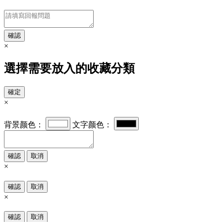
確認
×
選擇需要放入的收藏分類
確定
×
背景颜色：
文字颜色：
確認
取消
×
確認
取消
×
確認
取消