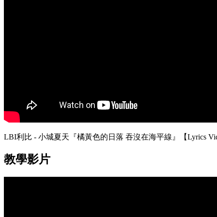
LBI利比 - 小城夏天『橘黃色的日落 吞沒在海平線』【Lyrics Vi
教學影片