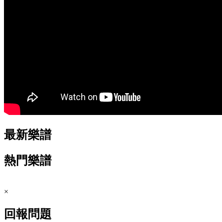
最新樂譜
熱門樂譜
×
回報問題