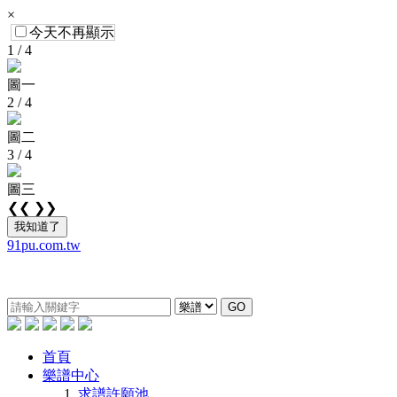
×
今天不再顯示
1 / 4
圖一
2 / 4
圖二
3 / 4
圖三
❮❮
❯❯
我知道了
91pu.com.tw
GO
首頁
樂譜中心
求譜許願池