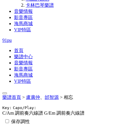
卡林巴琴樂譜
音樂情報
影音專區
海馬商城
VIP特區
91pu
首頁
樂譜中心
音樂情報
影音專區
海馬商城
VIP特區
樂譜首頁
>
盧廣仲
、
邰智源
> 相忘
Key:
Capo/Play:
C/Am 調前奏六線譜
G/Em 調前奏六線譜
保存調性