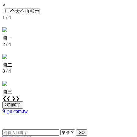
×
今天不再顯示
1 / 4
圖一
2 / 4
圖二
3 / 4
圖三
❮❮
❯❯
我知道了
91pu.com.tw
GO