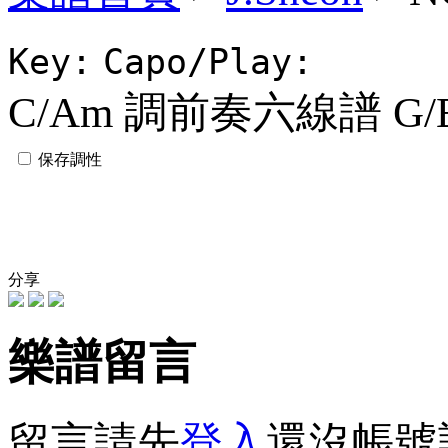
Key:
Capo/Play:
C/Am 調前奏六線譜
G
保存調性
分享
樂譜留言
留言請先
登入
還沒帳號