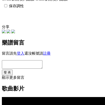
保存調性
分享
樂譜留言
留言請先
登入
還沒帳號請
註冊
發 表
顯示更多留言
歌曲影片