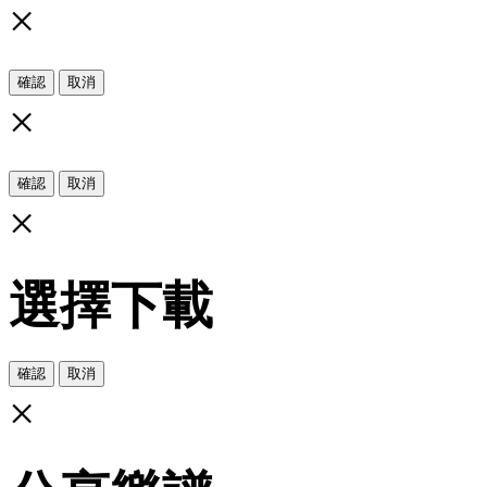
×
確認
取消
×
確認
取消
×
選擇下載
確認
取消
×