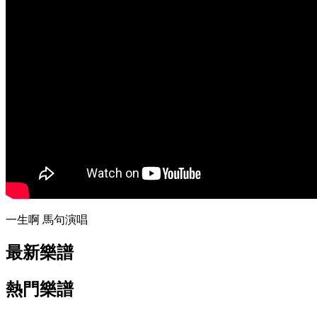
一生啊 馬句演唱
最新樂譜
熱門樂譜