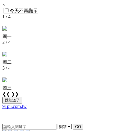
×
今天不再顯示
1 / 4
圖一
2 / 4
圖二
3 / 4
圖三
❮❮
❯❯
我知道了
91pu.com.tw
GO