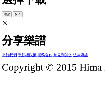
確認
取消
×
分享樂譜
關於我們
隱私權政策
業務合作
常見問與答
法律資訊
Copyright © 2015 Hima M