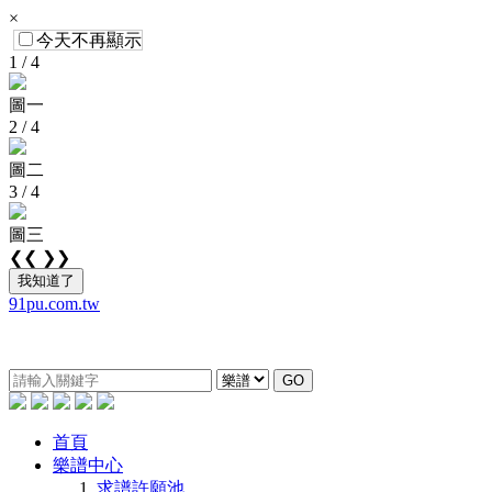
×
今天不再顯示
1 / 4
圖一
2 / 4
圖二
3 / 4
圖三
❮❮
❯❯
我知道了
91pu.com.tw
GO
首頁
樂譜中心
求譜許願池