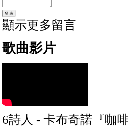
發 表
顯示更多留言
歌曲影片
6詩人 - 卡布奇諾『