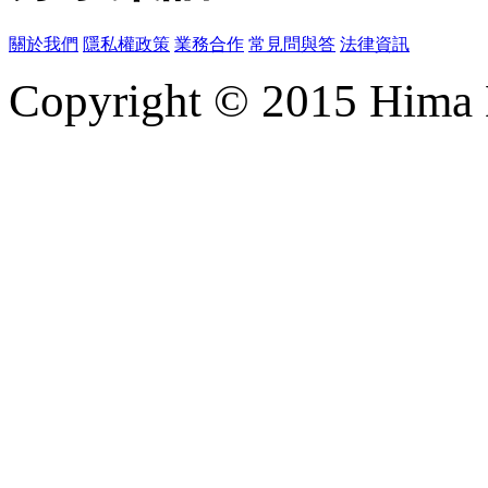
關於我們
隱私權政策
業務合作
常見問與答
法律資訊
Copyright © 2015 Hima M