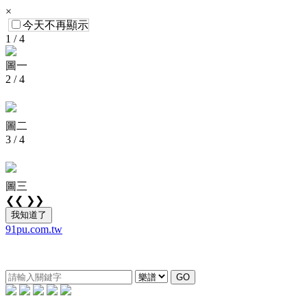
×
今天不再顯示
1 / 4
圖一
2 / 4
圖二
3 / 4
圖三
❮❮
❯❯
我知道了
91pu.com.tw
GO