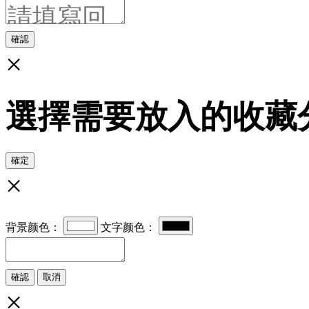
確認
×
選擇需要放入的收藏
確定
×
背景颜色：
文字颜色：
確認
取消
×