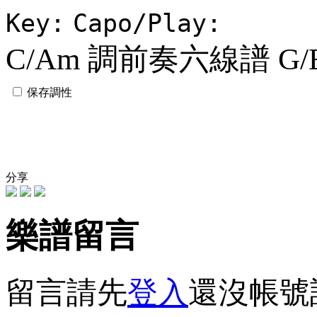
Key:
Capo/Play:
C/Am 調前奏六線譜
G
保存調性
分享
樂譜留言
留言請先
登入
還沒帳號