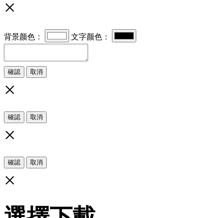
×
背景颜色：
文字颜色：
確認
取消
×
確認
取消
×
確認
取消
×
選擇下載