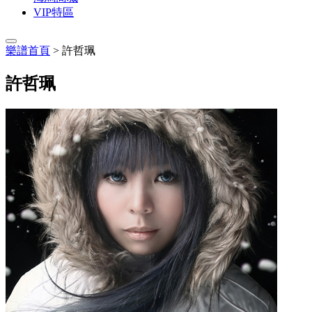
VIP特區
樂譜首頁
> 許哲珮
許哲珮